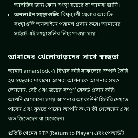
আসক্তির জন্য কোন সংস্থা রয়েছে তা আমরা জানি।
অনলাইন সংস্থাগুলি:
বিশ্বব্যাপী খেলার আসক্তি
সংস্থাগুলি অনলাইনে পরামর্শ প্রদান করে। আমাদের
সাইটে এই সংস্থাগুলির লিঙ্ক পাওয়া যায়।
আমাদের খেলোয়াড়দের সাথে স্বচ্ছতা
আমরা amarstock এ বিশ্বাস করি সাফল্যের সম্পর্ক তৈরি
হয় স্বচ্ছতার মাধ্যমে। আমরা আপনাকে আপনার সমস্ত
লেনদেন, বেট এবং জয়ের সম্পূর্ণ রেকর্ড প্রদান করি।
আপনি যেকোনো সময় আপনার অ্যাকাউন্ট হিস্টরি দেখতে
পারেন এবং বুঝতে পারেন আপনি কখন কী খেলেছেন এবং
কত জিতেছেন বা হেরেছেন।
প্রতিটি গেমের RTP (Return to Player) এবং পেআউট