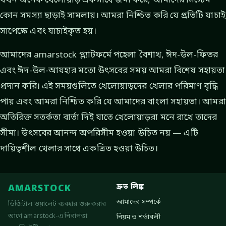
যখন অনেক খেলোয়াড় একসাথে জমা করে, আমাদের সিস্টেম
কোন সমস্যা ছাড়াই সামলায়। আমরা নিশ্চিত করি যে প্রতিটি যাচাই
সাপেক্ষে এবং যাচাইকৃত হয়।
আমাদের amarstock প্ল্যাটফর্মে পহেলা বৈশাখ, ঈদ-উল-ফিতর
এবং ঈদ-উল-আযহার মতো উৎসবের সময় আমরা বিশেষ সহায়তা
প্রদান করি। এই সময়গুলিতে খেলোয়াড়দের খেলার পরিমাণ বৃদ্ধি
পায় এবং আমরা নিশ্চিত করি যে আমাদের বাংলা সহায়তা। আমরা
অতিরিক্ত সতর্কতা বার্তা দিই যাতে খেলোয়াড়রা মনে রাখে তাদের
সীমা। উৎসবের আনন্দ অপরিসীম হওয়া উচিত নয় — এটি
দায়িত্বশীল খেলার সাথে একত্রিত হওয়া উচিত।
AMARSTOCK
দ্রুত লিঙ্ক
আমাদের সম্পর্কে
ডিজিটাল ওয়ালেট ব্যবহার শুরু করার
আগে amarstock-এ নিরাপত্তা
নিয়ম ও শর্তাবলী