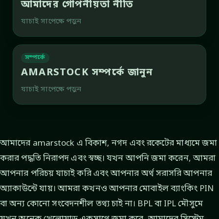
আমাদের গোপনীয়তা নীতি
যাচাই সাপেক্ষে পড়ুন
সম্পর্কে
AMARSTOCK সম্পর্কে জানুন
যাচাই সাপেক্ষে পড়ুন
আমাদের amarstock এ বিকাশ, নগদ এবং রকেটের মাধ্যমে জমা
করার পদ্ধতি নিরাপদ এবং স্বচ্ছ। যখন আপনি জমা করেন, আমরা
আপনার পরিচয় যাচাই করি এবং আপনার অর্থ সরাসরি আপনার
অ্যাকাউন্টে যায়। আমরা কখনও আপনার মোবাইল ব্যাংকিং PIN
বা অন্য কোনো সংবেদনশীল তথ্য চাই না। BPL বা IPL মৌসুমে