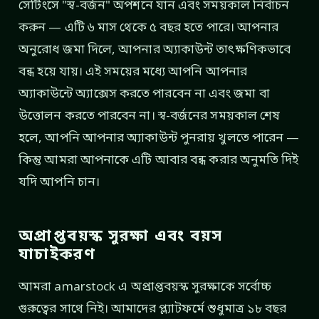
সেটিংসে "স্ব-বর্জন" অপশনে যান এবং সময়কাল নির্বাচন
করুন — এটি ৬ মাস থেকে ৫ বছর হতে পারে। আপনার
অনুরোধ জমা দিলে, আপনার অ্যাকাউন্ট তাৎক্ষণিকভাবে
বন্ধ হয়ে যায়। এই সময়ের মধ্যে আপনি আপনার
অ্যাকাউন্টে অ্যাক্সেস করতে পারবেন না এবং জমা বা
উত্তোলন করতে পারবেন না। স্ব-বর্জনের সময়কাল শেষ
হলে, আপনি আপনার অ্যাকাউন্ট পুনরায় খুলতে পারেন —
কিন্তু আমরা আপনাকে এটি আবার বন্ধ করার অনুমতি দিই
যদি আপনি চান।
অপ্রাপ্তবয়স্ক সুরক্ষা এবং বয়স
যাচাইকরণ
আমরা amarstock এ অপ্রাপ্তবয়স্ক সুরক্ষাকে সর্বোচ্চ
গুরুত্বের সাথে নিই। আমাদের প্ল্যাটফর্মে শুধুমাত্র ১৮ বছর