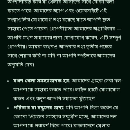
অংশীদারিত্ব করি যা খেলার আসক্তির সাথে মোকাবিলা
করতে পারে। আমাদের অ্যাপ এবং ওয়েবসাইটে এই
সংস্থাগুলির যোগাযোগ তথ্য রয়েছে যাতে আপনি দ্রুত
সাহায্য পেতে পারেন। গোপনীয়তা আমাদের অগ্রাধিকার —
আপনি যখন সাহায্যের জন্য যোগাযোগ করেন, এটি সম্পূর্ণ
গোপনীয়। আমরা কখনও আপনার তথ্য তৃতীয় পক্ষের
সাথে শেয়ার করি না যদি না আপনি স্পষ্টভাবে আমাদের
অনুমতি দেন।
যখন খেলা সমস্যাজনক হয়:
আমাদের গ্রাহক সেবা দল
আপনাকে সাহায্য করতে পারে। লাইভ চ্যাটে যোগাযোগ
করুন এবং বলুন আপনি সহায়তা খুঁজছেন।
পরিবার বা বন্ধুদের জন্য:
যদি আপনি চিন্তা করেন যে
কোনো প্রিয়জন সমস্যার সম্মুখীন হচ্ছে, আমাদের দল
আপনাকে পরামর্শ দিতে পারে। বাংলাদেশে খেলার