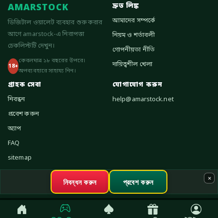
AMARSTOCK
দ্রুত লিঙ্ক
আমাদের সম্পর্কে
ডিজিটাল ওয়ালেট ব্যবহার শুরু করার
আগে amarstock-এ নিরাপত্তা
নিয়ম ও শর্তাবলী
চেকলিস্টটি দেখুন।
গোপনীয়তা নীতি
কেবলমাত্র ১৮ বছরের উপরে।
দায়িত্বশীল খেলা
18+
অপব্যবহারে সাহায্য নিন।
গ্রাহক সেবা
যোগাযোগ করুন
নিবন্ধন
help@amarstock.net
প্রবেশ করুন
অ্যাপ
FAQ
sitemap
×
নিবন্ধন করুন
প্রবেশ করুন
Copyright © 2026 amarstock. All rights reserved.
বুঝে শুনে খেলুন