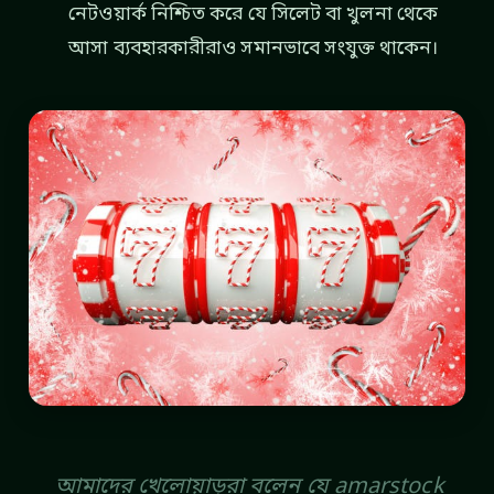
নেটওয়ার্ক নিশ্চিত করে যে সিলেট বা খুলনা থেকে
আসা ব্যবহারকারীরাও সমানভাবে সংযুক্ত থাকেন।
আমাদের খেলোয়াড়রা বলেন যে amarstock